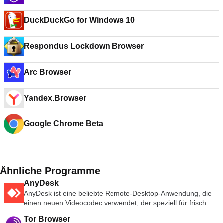
DuckDuckGo for Windows 10
Respondus Lockdown Browser
Arc Browser
Yandex.Browser
Google Chrome Beta
Ähnliche Programme
AnyDesk
AnyDesk ist eine beliebte Remote-Desktop-Anwendung, die
einen neuen Videocodec verwendet, der speziell für frisch
aussehende grafische Benutzeroberflächen entwickelt wurde.
Tor Browser
AnyDesk-Software ist vielseitig, sicher und leichtgewichtig. Die