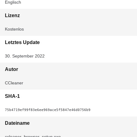
Englisch
Lizenz
Kostenlos
Letztes Update
30. September 2022
Autor
CCleaner
SHA-1
75b4719ef99f83e6ee969ace5f5847e46d0756b9
Dateiname
ccleaner_browser_setup.exe