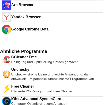
Arc Browser
Yandex.Browser
Google Chrome Beta
Ähnliche Programme
CCleaner Free
Reinigung und Optimierung einfach gemacht
Unchecky
Unchecky ist eine kleine und leichte Anwendung, die
entwickelt, um potenziell unerwünschte Programme von
Ihrem Computer fernzuhalten indem Sie Ihre Kontrollkästchen
Free Cleaner
bei Dateiinstallationen frei lassen. Die Anwendung
Effiziente PC-Reinigung mit Free Cleaner
funktioniert, indem sie automatisch das Häkchen bei nicht
verwandten Angebote während des Installationsprozesses.
IObit Advanced SystemCare
Dies wiederum spart Zeit und Mühe bei den Klicks und macht
Computer-Optimierung zum Anfassen