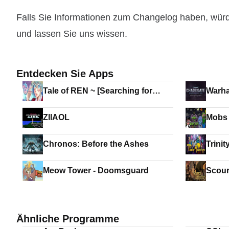
Falls Sie Informationen zum Changelog haben, wür
und lassen Sie uns wissen.
Entdecken Sie Apps
Tale of REN ~ [Searching for
Warha
HEART droplets] ~
Daemo
Force
ZIIAOL
Mobs 
Chronos: Before the Ashes
Trini
Meow Tower - Doomsguard
Scour
Ähnliche Programme