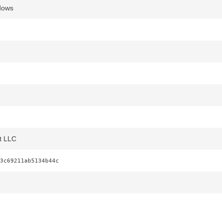
ndows
t LLC
3c69211ab5134b44c