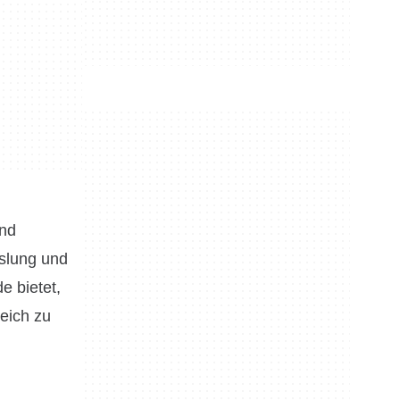
und
slung und
e bietet,
leich zu