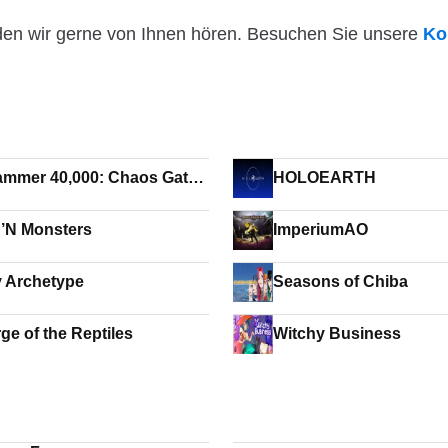
den wir gerne von Ihnen hören. Besuchen Sie unsere
Ko
mmer 40,000: Chaos Gate -
HOLOEARTH
nhunters - Execution
’N Monsters
ImperiumAO
ty Archetype
Seasons of Chiba
ge of the Reptiles
Witchy Business