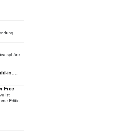
endung
rivatsphäre
dd-in:
 or XPS
r Free
ve ist
ome Edition
-ONE-
gramm. Sie
tition zu
r das