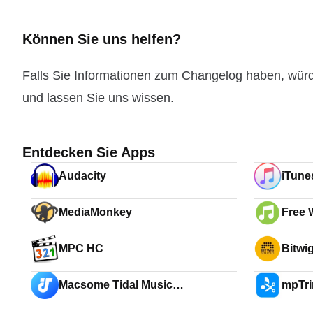
Können Sie uns helfen?
Falls Sie Informationen zum Changelog haben, wür
und lassen Sie uns wissen.
Entdecken Sie Apps
Audacity
iTunes
MediaMonkey
Free 
MPC HC
Bitwi
Macsome Tidal Music
mpTr
Downloader