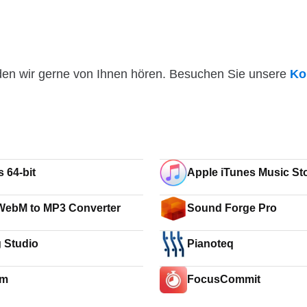
den wir gerne von Ihnen hören. Besuchen Sie unsere
Ko
 64-bit
Apple iTunes Music Sto
WebM to MP3 Converter
Sound Forge Pro
g Studio
Pianoteq
im
FocusCommit