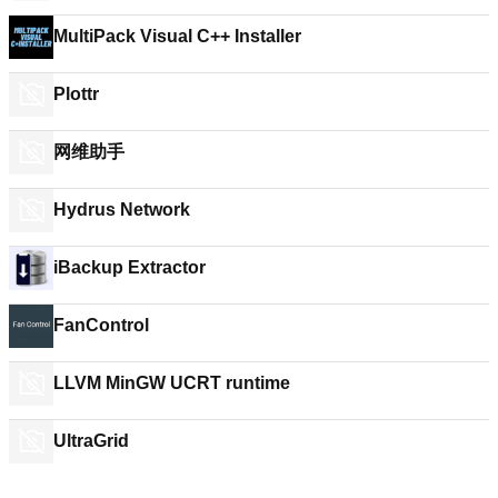
MultiPack Visual C++ Installer
Plottr
网维助手
Hydrus Network
iBackup Extractor
FanControl
LLVM MinGW UCRT runtime
UltraGrid