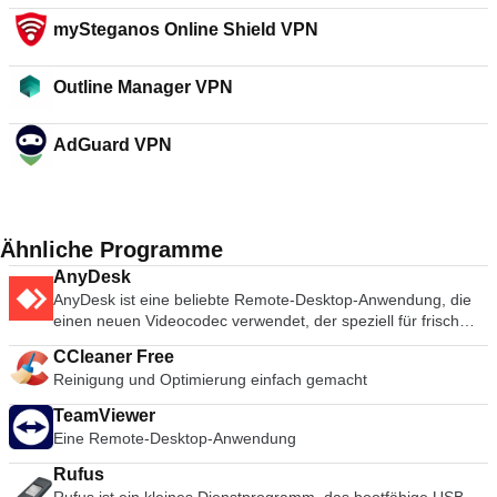
mySteganos Online Shield VPN
Outline Manager VPN
AdGuard VPN
Ähnliche Programme
AnyDesk
AnyDesk ist eine beliebte Remote-Desktop-Anwendung, die
einen neuen Videocodec verwendet, der speziell für frisch
aussehende grafische Benutzeroberflächen entwickelt wurde.
CCleaner Free
AnyDesk-Software ist vielseitig, sicher und leichtgewichtig. Die
Reinigung und Optimierung einfach gemacht
Software verwendet TLS1.2-Verschlüsselung, und beide
Enden der Verbindung werden kryptografisch verifiziert.
TeamViewer
AnyDesk ist sehr leicht und in eine 1MB große Datei gepackt,
Eine Remote-Desktop-Anwendung
und es sind keine administrativen Rechte oder Installationen
erforderlich. Die UI von AnyDesk ist wirklich einfach und leicht
Rufus
zu navigieren. Mit AnyDesk können Sie Ihren persönlichen