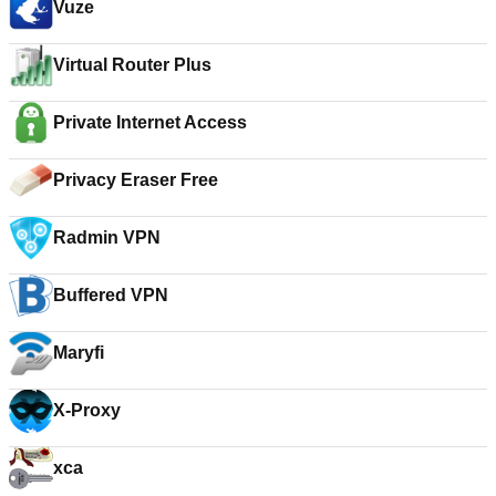
Vuze
Virtual Router Plus
Private Internet Access
Privacy Eraser Free
Radmin VPN
Buffered VPN
Maryfi
X-Proxy
xca