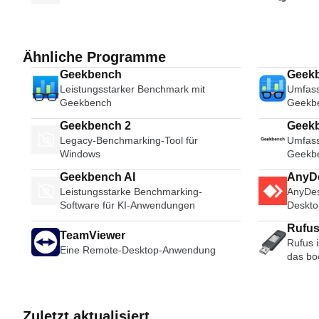
Ähnliche Programme
Geekbench
Geek
Leistungsstarker Benchmark mit
Umfass
Geekbench
Geekb
Geekbench 2
Geek
Legacy-Benchmarking-Tool für
Umfass
Windows
Geekb
Geekbench AI
AnyD
Leistungsstarke Benchmarking-
AnyDes
Software für KI-Anwendungen
Deskto
Videoco
Rufu
frisch
TeamViewer
Rufus 
Benutz
Eine Remote-Desktop-Anwendung
das bo
AnyDesk
wie US
und leichtg
Speiche
verwen
kann. Rufus ist in den folgenden
und be
Szenarien nü
werden 
Zuletzt aktualisiert