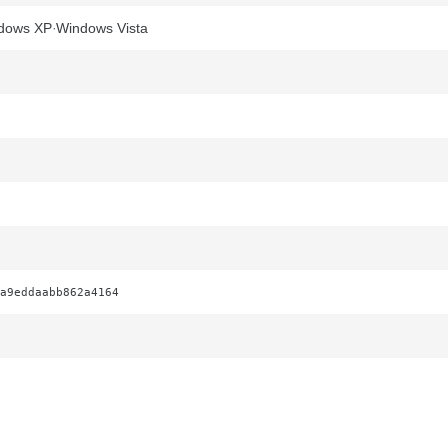
dows XP
Windows Vista
a9eddaabb862a4164