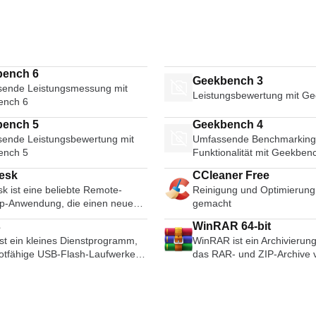
bench 6
Geekbench 3
ende Leistungsmessung mit
Leistungsbewertung mit G
ench 6
bench 5
Geekbench 4
ende Leistungsbewertung mit
Umfassende Benchmarking
ench 5
Funktionalität mit Geekben
esk
CCleaner Free
k ist eine beliebte Remote-
Reinigung und Optimierung
p-Anwendung, die einen neuen
gemacht
dec verwendet, der speziell für
s
WinRAR 64-bit
 aussehende grafische
ist ein kleines Dienstprogramm,
WinRAR ist ein Archivieru
eroberflächen entwickelt wurde.
otfähige USB-Flash-Laufwerke,
das RAR- und ZIP-Archive v
-Software ist vielseitig, sicher
B-Sticks oder Pen-Drives, und
unterstützt und in der Lage 
ewichtig. Die Software
rsticks formatieren und erstellen
ARJ-, LZH-, TAR-, GZ-, AC
det TLS1.2-Verschlüsselung,
BZ2-, JAR-, ISO-, 7Z- und 
ide Enden der Verbindung
tzlich: Wenn Sie USB-
entpacken. Sie erstellt dur
kryptografisch verifiziert.