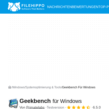
NACHRICHTEN
BEWERTUNGEN
TOP-
Windows
Systemoptimierung & Tools
Geekbench Für Windows
Geekbench
für Windows
Von
Primatelabs
Testversion
6.5.0