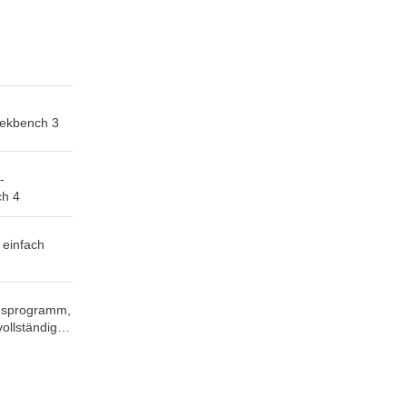
eekbench 3
-
ch 4
 einfach
ngsprogramm,
ollständig
ist, CAB-,
E-, UUE-,
Z-Archive zu
chweg