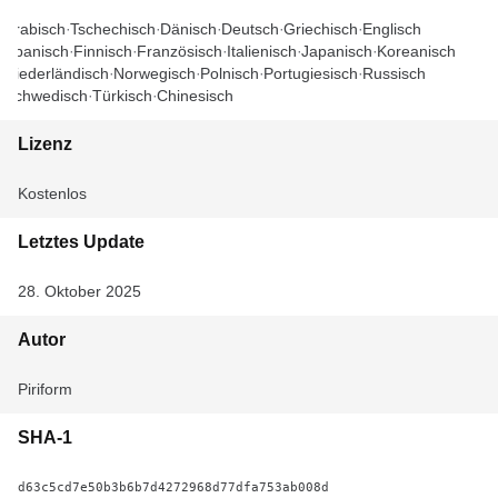
Arabisch
Tschechisch
Dänisch
Deutsch
Griechisch
Englisch
Spanisch
Finnisch
Französisch
Italienisch
Japanisch
Koreanisch
Niederländisch
Norwegisch
Polnisch
Portugiesisch
Russisch
Schwedisch
Türkisch
Chinesisch
Lizenz
Kostenlos
Letztes Update
28. Oktober 2025
Autor
Piriform
SHA-1
d63c5cd7e50b3b6b7d4272968d77dfa753ab008d