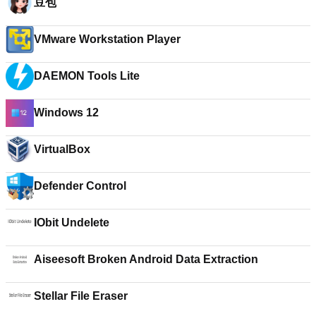
豆包
VMware Workstation Player
DAEMON Tools Lite
Windows 12
VirtualBox
Defender Control
IObit Undelete
Aiseesoft Broken Android Data Extraction
Stellar File Eraser