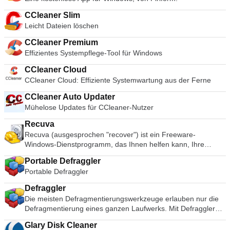
CCleaner Slim
Leicht Dateien löschen
CCleaner Premium
Effizientes Systempflege-Tool für Windows
CCleaner Cloud
CCleaner Cloud: Effiziente Systemwartung aus der Ferne
CCleaner Auto Updater
Mühelose Updates für CCleaner-Nutzer
Recuva
Recuva (ausgesprochen "recover") ist ein Freeware-
Windows-Dienstprogramm, das Ihnen helfen kann, Ihre
versehentlich von Ihrem Computer gelöschten Dateien
Portable Defraggler
wiederherzustellen. Dazu gehören auch Dateien, die
Portable Defraggler
versehentlich aus dem Papierkorb geleert wurden, sowie
Bilder und andere Dateien, die durch einen Benutzerfehler
Defraggler
von Speicherkarten oder externen Geräten, wie z.B. MP3-
Die meisten Defragmentierungswerkzeuge erlauben nur die
Playern, gelöscht wurden. Mit Recuva können Sie sogar
Defragmentierung eines ganzen Laufwerks. Mit Defraggler
Dateien retten, die aufgrund von Fehlern, Abstürzen oder
können Sie eine oder mehrere Dateien, Ordner oder das
Viren "verloren" gegangen sind! Zu den wichtigsten
Glary Disk Cleaner
gesamte Laufwerk zum Defragmentieren angeben. Mit