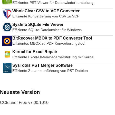
Effizienter PST-Viewer für Datenwiederherstellung
werden kann. Die sichere Überschreibungsfunktion von
Recuva nutzt Industrie- und Militärstandard-Löschtechniken,
WholeClear CSV to VCF Converter
um sicherzustellen, dass Ihre Daten so privat wie möglich
Effiziente Konvertierung von CSV zu VCF
bleiben. Insgesamt ist Recuva eine überlegene
Dateiwiederherstellungslösung, die zahlreiche Dateitypen
SysInfo SQLite File Viewer
unterstützt und Ihre Daten von allen wiederbeschreibbaren
Effiziente SQLite-Dateiansicht für Windows
Medien wie Speicherkarten, externen Festplatten und USB-
Laufwerken wiederherstellen kann. Es ist leicht, einfach zu
BitRecover MBOX to PDF Converter Tool
benutzen und, da es von Piriform, den Schöpfern von
Effizientes MBOX zu PDF Konvertierungstool
CCleaner und Speccy, stammt, ist es kostenlos!
Kernel for Excel Repair
Effiziente Excel-Datenwiederherstellung mit Kernel
SysTools PST Merger Software
Effiziente Zusammenführung von PST-Dateien
Neueste Version
CCleaner Free v7.00.1010