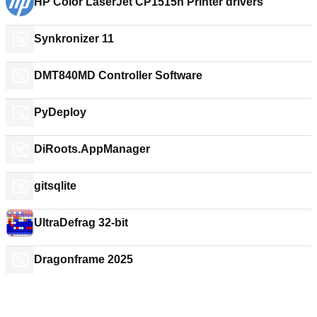
HP Color LaserJet CP1515n Printer drivers
Synkronizer 11
DMT840MD Controller Software
PyDeploy
DiRoots.AppManager
gitsqlite
UltraDefrag 32-bit
Dragonframe 2025