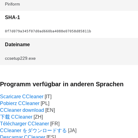
Piriform
SHA-1
0f7d079a345f07d0ad660ba4088e07058d85811b
Dateiname
ccsetup229.exe
Programm verfügbar in anderen Sprachen
Scaricare CCleaner
Pobierz CCleaner
CCleaner download
下载 CCleaner
Télécharger CCleaner
CCleaner をダウンロードする
Descargar CCleaner