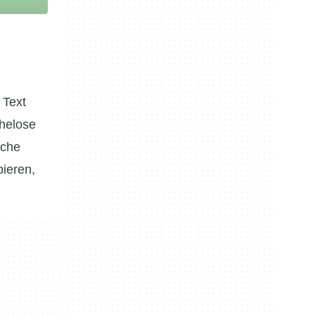
 Text
ühelose
iche
bieren,