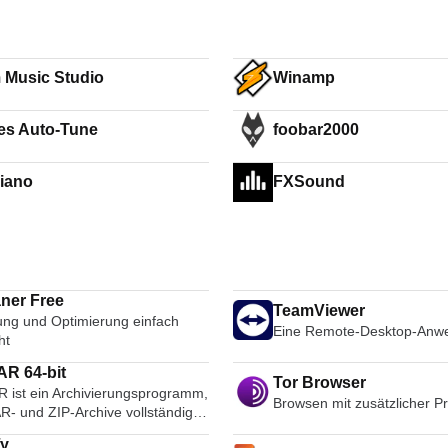
 Music Studio
Winamp
es Auto-Tune
foobar2000
iano
FXSound
ner Free
TeamViewer
ung und Optimierung einfach
Eine Remote-Desktop-Anw
ht
R 64-bit
Tor Browser
 ist ein Archivierungsprogramm,
Browsen mit zusätzlicher P
R- und ZIP-Archive vollständig
ützt und in der Lage ist, CAB-,
fy