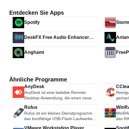
Entdecken Sie Apps
Spotify
Storm
DeskFX Free Audio Enhancer
Antar
Software
Anghami
FreeP
Ähnliche Programme
AnyDesk
CClea
AnyDesk ist eine beliebte Remote-
Reinig
Desktop-Anwendung, die einen neuen
gemac
Videocodec verwendet, der speziell für
Rufus
WinRA
frisch aussehende grafische
Rufus ist ein kleines Dienstprogramm,
WinRAR
Benutzeroberflächen entwickelt wurde.
das bootfähige USB-Flash-Laufwerke,
das RA
AnyDesk-Software ist vielseitig, sicher
wie USB-Sticks oder Pen-Drives, und
unterst
und leichtgewichtig. Die Software
VMware Workstation Player
Spoti