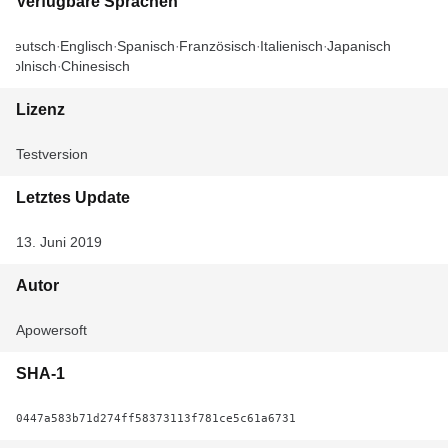
Verfügbare Sprachen
Deutsch
Englisch
Spanisch
Französisch
Italienisch
Japanisch
Polnisch
Chinesisch
Lizenz
Testversion
Letztes Update
13. Juni 2019
Autor
Apowersoft
SHA-1
0447a583b71d274ff58373113f781ce5c61a6731