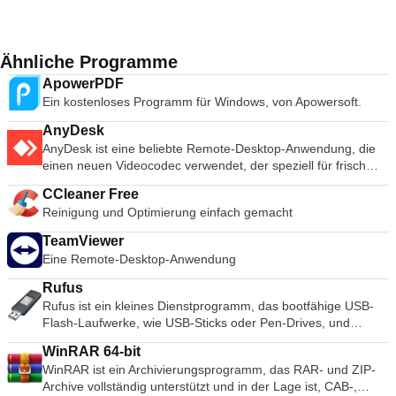
Ähnliche Programme
ApowerPDF
Ein kostenloses Programm für Windows, von Apowersoft.
AnyDesk
AnyDesk ist eine beliebte Remote-Desktop-Anwendung, die
einen neuen Videocodec verwendet, der speziell für frisch
aussehende grafische Benutzeroberflächen entwickelt wurde.
CCleaner Free
AnyDesk-Software ist vielseitig, sicher und leichtgewichtig. Die
Reinigung und Optimierung einfach gemacht
Software verwendet TLS1.2-Verschlüsselung, und beide
Enden der Verbindung werden kryptografisch verifiziert.
TeamViewer
AnyDesk ist sehr leicht und in eine 1MB große Datei gepackt,
Eine Remote-Desktop-Anwendung
und es sind keine administrativen Rechte oder Installationen
erforderlich. Die UI von AnyDesk ist wirklich einfach und leicht
Rufus
zu navigieren. Mit AnyDesk können Sie Ihren persönlichen
Rufus ist ein kleines Dienstprogramm, das bootfähige USB-
Computer von überall her benutzen. Ihre personalisierte
Flash-Laufwerke, wie USB-Sticks oder Pen-Drives, und
AnyDesk-ID ist der Schlüssel zu Ihrem Desktop mit all Ihren
Speichersticks formatieren und erstellen kann. Rufus ist in
Anwendungen, Dokumenten und Fotos. Am wichtigsten ist,
WinRAR 64-bit
den folgenden Szenarien nützlich: Wenn Sie USB-
dass Ihre Daten dort bleiben, wo sie hingehören - auf Ihrer
WinRAR ist ein Archivierungsprogramm, das RAR- und ZIP-
Installationsmedien aus bootfähigen ISOs für Windows, Linux
Festplatte und nirgendwo sonst.
Archive vollständig unterstützt und in der Lage ist, CAB-,
und UEFI erstellen müssen. Wenn Sie auf einem System