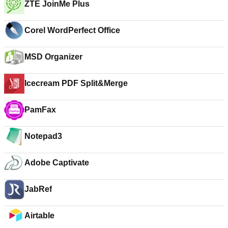
ZTE JoinMe Plus
Corel WordPerfect Office
MSD Organizer
Icecream PDF Split&Merge
PamFax
Notepad3
Adobe Captivate
JabRef
Airtable