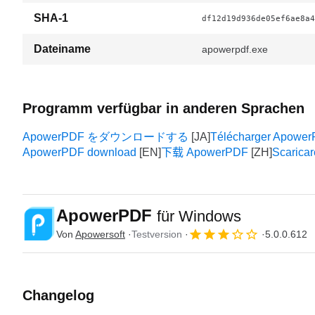
SHA-1
df12d19d936de05ef6ae8a4
Dateiname
apowerpdf.exe
Programm verfügbar in anderen Sprachen
ApowerPDF をダウンロードする
Télécharger Apowe
ApowerPDF download
下载 ApowerPDF
Scarica
ApowerPDF
für Windows
Von
Apowersoft
Testversion
5.0.0.612
Changelog