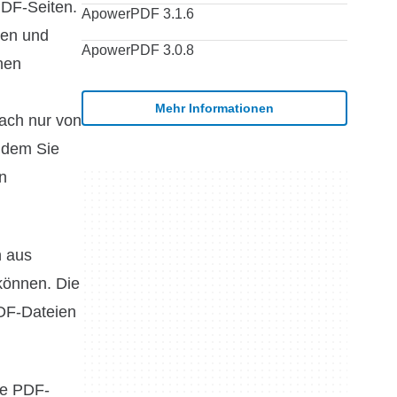
PDF-Seiten.
ApowerPDF 3.1.6
gen und
ApowerPDF 3.0.8
nen
Mehr Informationen
ach nur von
ndem Sie
n
n aus
können. Die
PDF-Dateien
te PDF-