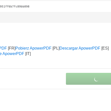
951ff6b7fc89bb898
rPDF
Pobierz ApowerPDF
Descargar ApowerPDF
re ApowerPDF