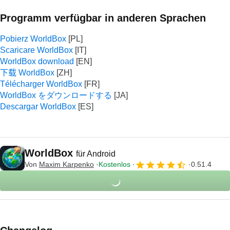
Programm verfügbar in anderen Sprachen
Pobierz WorldBox
Scaricare WorldBox
WorldBox download
下载 WorldBox
Télécharger WorldBox
WorldBox をダウンロードする
Descargar WorldBox
WorldBox
für Android
Von
Maxim Karpenko
Kostenlos
0.51.4