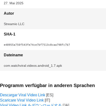
27. Mai 2025
Autor
Streamio LLC
SHA-1
e48955a750f543fe74ce7bf7513c8caa798fc7b7
Dateiname
com.watchviral.videos.android_1.7.apk
Programm verfügbar in anderen Sprachen
Descargar Viral Video Link
Scaricare Viral Video Link
Viral Video Link をダウンロードする