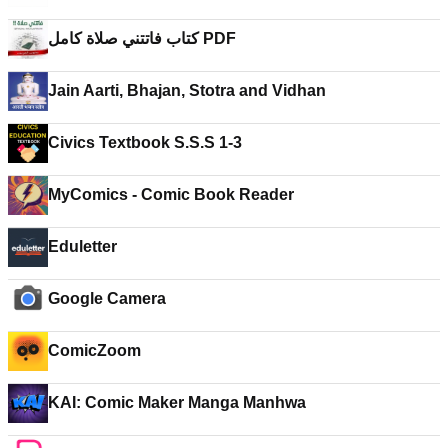
كتاب فاتتني صلاة كامل PDF
Jain Aarti, Bhajan, Stotra and Vidhan
Civics Textbook S.S.S 1-3
MyComics - Comic Book Reader
Eduletter
Google Camera
ComicZoom
KAI: Comic Maker Manga Manhwa