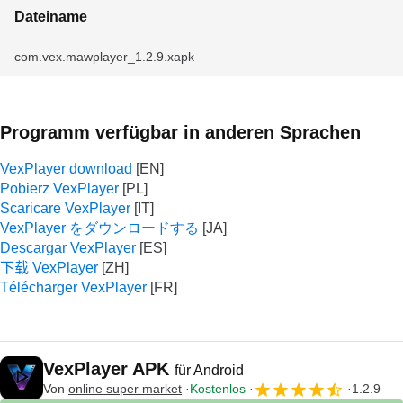
Dateiname
com.vex.mawplayer_1.2.9.xapk
Programm verfügbar in anderen Sprachen
VexPlayer download
Pobierz VexPlayer
Scaricare VexPlayer
VexPlayer をダウンロードする
Descargar VexPlayer
下载 VexPlayer
Télécharger VexPlayer
VexPlayer APK
für Android
Von
online super market
Kostenlos
1.2.9