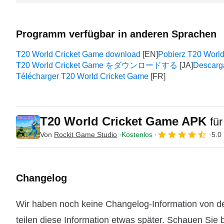
Programm verfügbar in anderen Sprachen
T20 World Cricket Game download
Pobierz T20 Worl
T20 World Cricket Game をダウンロードする
Descarg
Télécharger T20 World Cricket Game
T20 World Cricket Game APK
fü
Von
Rockit Game Studio
Kostenlos
5.0
Changelog
Wir haben noch keine Changelog-Information von d
teilen diese Information etwas später. Schauen Sie b