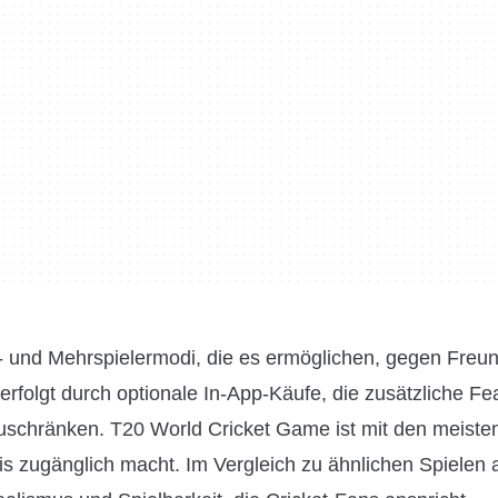
l- und Mehrspielermodi, die es ermöglichen, gegen Freun
rfolgt durch optionale In-App-Käufe, die zusätzliche Fe
uschränken. T20 World Cricket Game ist mit den meiste
is zugänglich macht. Im Vergleich zu ähnlichen Spielen