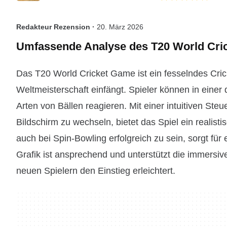
Redakteur Rezension ·
20. März 2026
Umfassende Analyse des T20 World Cri
Das T20 World Cricket Game ist ein fesselndes Cric
Weltmeisterschaft einfängt. Spieler können in ein
Arten von Bällen reagieren. Mit einer intuitiven Ste
Bildschirm zu wechseln, bietet das Spiel ein realist
auch bei Spin-Bowling erfolgreich zu sein, sorgt fü
Grafik ist ansprechend und unterstützt die immersi
neuen Spielern den Einstieg erleichtert.