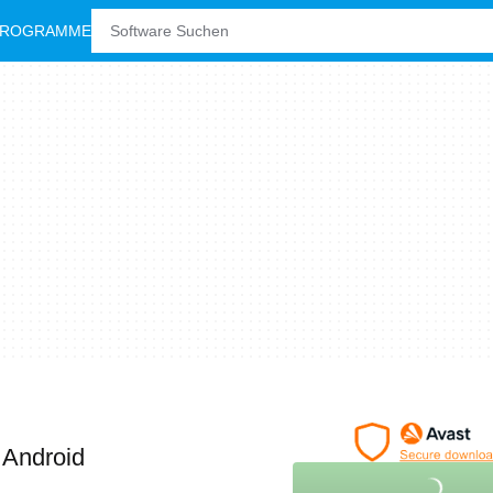
PROGRAMME
r Android