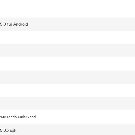
.0 für Android
9481ddda338b37cad
_5.0.xapk