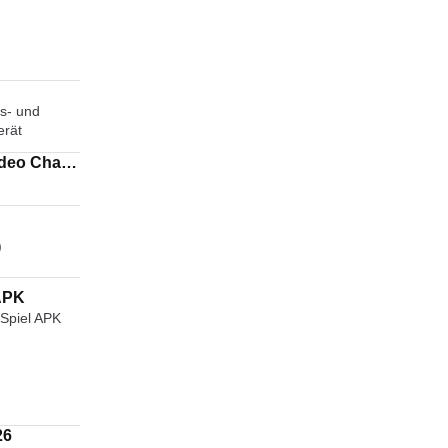
s- und
erät
)
 APK
-Spiel APK
26