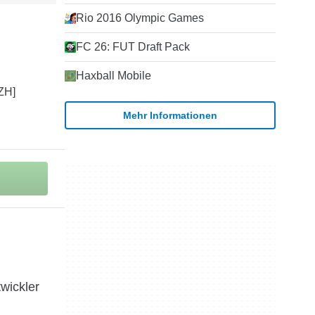
Rio 2016 Olympic Games
FC 26: FUT Draft Pack
Haxball Mobile
Mehr Informationen
wickler