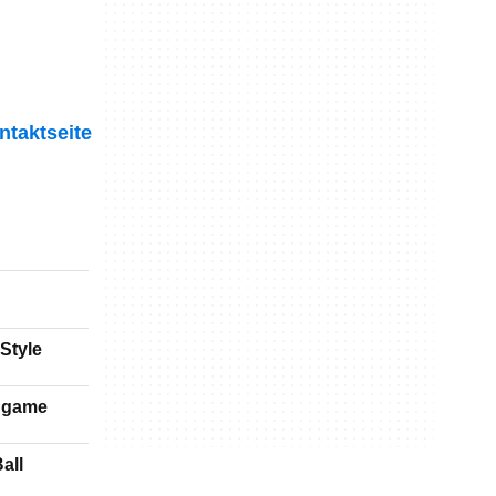
ntaktseite
Style
l game
all