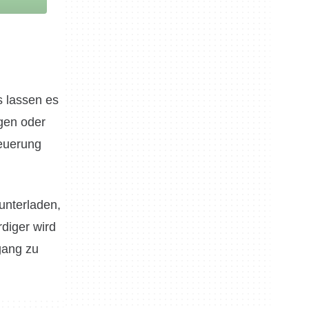
s lassen es
gen oder
teuerung
unterladen,
diger wird
gang zu