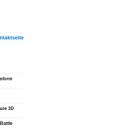
ntaktseite
nsform
ture 3D
Backpack RPG: Merge Battle