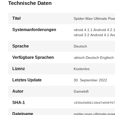
Technische Daten
Titel
Spider-Man Ultimate Powe
Systemanforderungen
Android 4.1.1
Android 4.2.
Android 3.2
Android 4.1
An
Sprache
Deutsch
Verfügbare Sprachen
Arabisch
Deutsch
Englisch
Lizenz
Kostenlos
Letztes Update
30. September 2022
Autor
Gameloft
SHA-1
c830a5b80b118ed7e046f67
Dateiname
spider-man-ultimate-pow