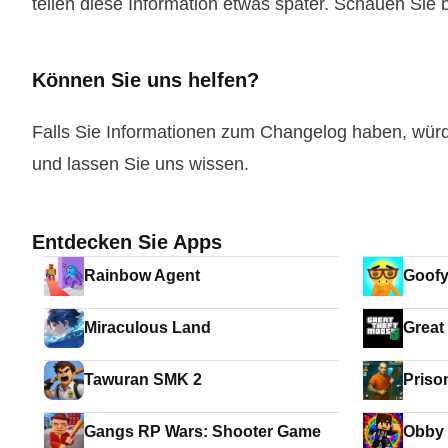
teilen diese Information etwas später. Schauen Sie b
Können Sie uns helfen?
Falls Sie Informationen zum Changelog haben, wür
und lassen Sie uns wissen.
Entdecken Sie Apps
Rainbow Agent
Goof
Miraculous Land
Great
Tawuran SMK 2
Priso
Game
Gangs RP Wars: Shooter Game
Obby 