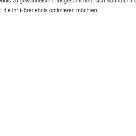
lebnis zu gewährleisten. Insgesamt hebt sich SoundID al
 die ihr Hörerlebnis optimieren möchten.