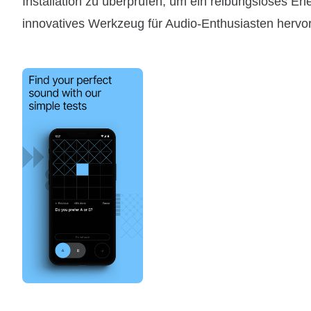
Installation zu überprüfen, um ein reibungsloses Er
innovatives Werkzeug für Audio-Enthusiasten hervor,