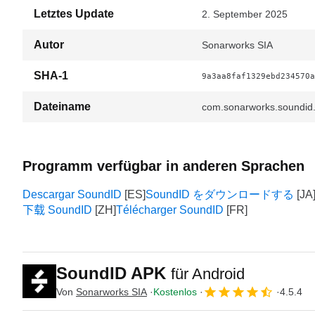
Letztes Update
2. September 2025
Autor
Sonarworks SIA
SHA-1
9a3aa8faf1329ebd234570a
Dateiname
com.sonarworks.soundid.
Programm verfügbar in anderen Sprachen
Descargar SoundID
SoundID をダウンロードする
下载 SoundID
Télécharger SoundID
SoundID APK
für Android
Von
Sonarworks SIA
Kostenlos
4.5.4