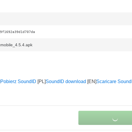
9f1692a39d1d707da
mobile_4.5.4.apk
Pobierz SoundID
SoundID download
Scaricare Sound