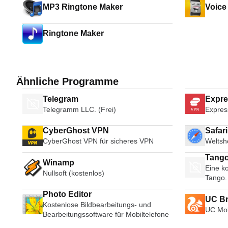
MP3 Ringtone Maker
Voice
Ringtone Maker
Ähnliche Programme
Telegram
Expr
Telegramm LLC. (Frei)
Expres
CyberGhost VPN
Safar
CyberGhost VPN für sicheres VPN
Weltsh
Tango
Winamp
Eine ko
Broad
Nullsoft (kostenlos)
Tango.
Photo Editor
UC B
Kostenlose Bildbearbeitungs- und
UC Mob
Bearbeitungssoftware für Mobiltelefone