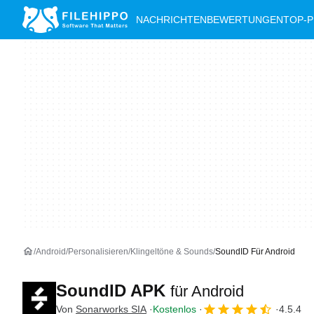
NACHRICHTEN
BEWERTUNGEN
TOP-
Android
Personalisieren
Klingeltöne & Sounds
SoundID Für Android
SoundID APK
für Android
Von
Sonarworks SIA
Kostenlos
4.5.4