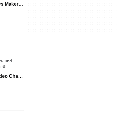
es Maker
s- und
erät
)