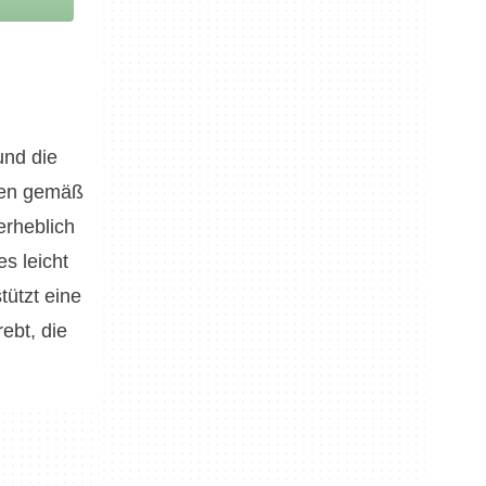
und die
nzen gemäß
erheblich
s leicht
tützt eine
ebt, die