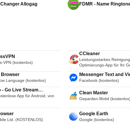
 Changer Allogag
FDMR - Name Rington
App
CCleaner
essVPN
Leistungsstarkes Reinigung
s-VPN (kostenlos)
Optimierungs-App für Ihr G
i Browser
Messenger Text and Video Chat
ow Language (kostenlos)
Facebook (kostenlos)
for Free
 - Go Live Stream
Clean Master
stenlose App für Android, von
cast Live Video Chat
Geparden-Mobil (kostenlos
rowser
Google Earth
ile Ltd. (KOSTENLOS)
Google (kostenlos)