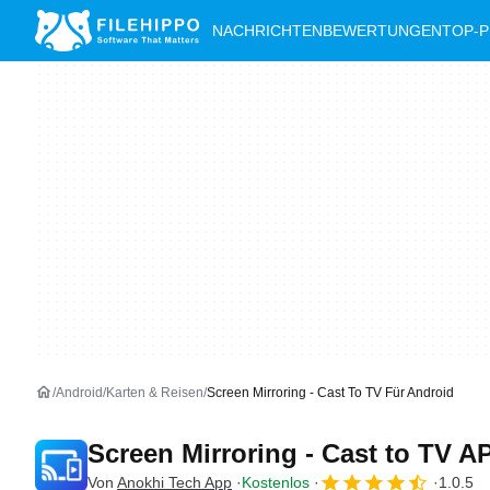
NACHRICHTEN
BEWERTUNGEN
TOP-
Android
Karten & Reisen
Screen Mirroring - Cast To TV Für Android
Screen Mirroring - Cast to TV 
Von
Anokhi Tech App
Kostenlos
1.0.5