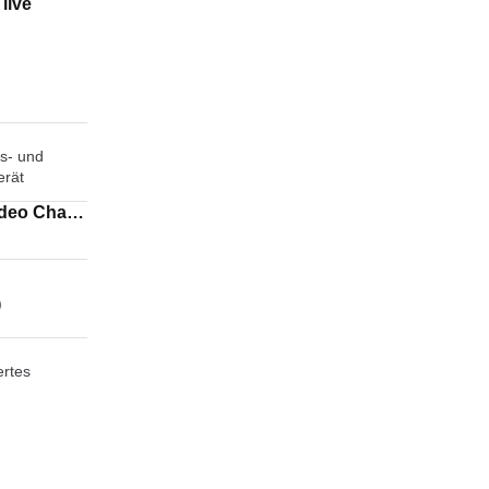
 live
s- und
erät
)
ertes