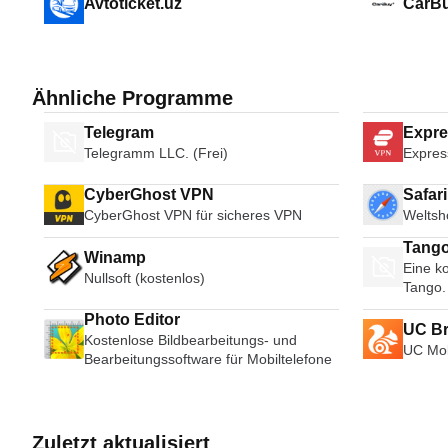
Avtoticket.uz
CarB
Ähnliche Programme
Telegram
Expr
Telegramm LLC. (Frei)
Expres
CyberGhost VPN
Safar
CyberGhost VPN für sicheres VPN
Weltsh
Tango
Winamp
Eine ko
Broad
Nullsoft (kostenlos)
Tango.
Photo Editor
UC B
Kostenlose Bildbearbeitungs- und
UC Mob
Bearbeitungssoftware für Mobiltelefone
Zuletzt aktualisiert