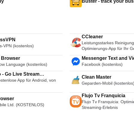
uy
Buster - track your bus
CCleaner
essVPN
Leistungsstarkes Reinigung
s-VPN (kostenlos)
Optimierungs-App für Ihr G
i Browser
Messenger Text and Video Chat
ow Language (kostenlos)
Facebook (kostenlos)
for Free
 - Go Live Stream
Clean Master
stenlose App für Android, von
cast Live Video Chat
Geparden-Mobil (kostenlos
Flujo Tv Franquicia
rowser
Flujo Tv Franquicia: Optimi
ile Ltd. (KOSTENLOS)
Streaming-Erlebnis