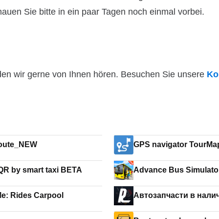
hauen Sie bitte in ein paar Tagen noch einmal vorbei.
den wir gerne von Ihnen hören. Besuchen Sie unsere
Ko
route_NEW
GPS navigator TourMa
QR by smart taxi BETA
Advance Bus Simulato
PoolMe: Rides Carpool
Автозапчасти в нали