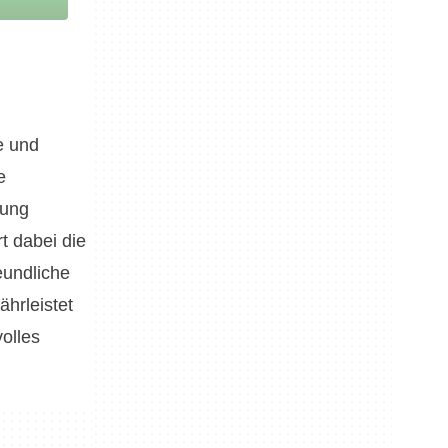
e und
e
lung
t dabei die
eundliche
ährleistet
volles