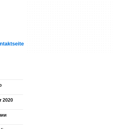
ntaktseite
p
r 2020
чии