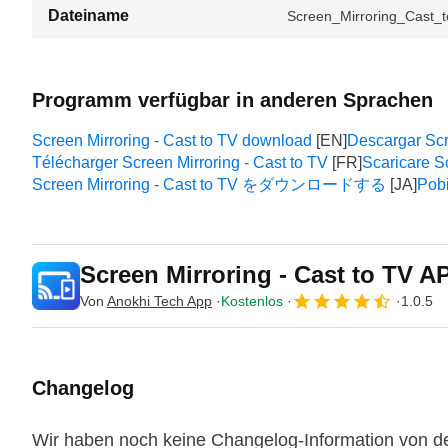
Dateiname
Screen_Mirroring_Cast_
Programm verfügbar in anderen Sprachen
Screen Mirroring - Cast to TV download
Descargar Scr
Télécharger Screen Mirroring - Cast to TV
Scaricare Sc
Screen Mirroring - Cast to TV をダウンロードする
Pobi
Screen Mirroring - Cast to TV 
Von
Anokhi Tech App
Kostenlos
1.0.5
Changelog
Wir haben noch keine Changelog-Information von de