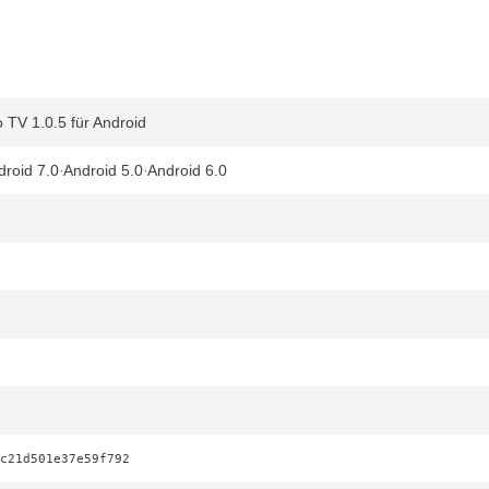
o TV 1.0.5 für Android
droid 7.0
Android 5.0
Android 6.0
c21d501e37e59f792