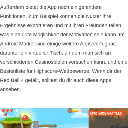
Außerdem bietet die App noch einige andere
Funktionen. Zum Beispiel können die Nutzer ihre
Ergebnisse exportieren und mit ihren Freunden teilen,
was eine gute Möglichkeit der Motivation sein kann. Im
Android Market sind einige weitere Apps verfügbar,
darunter ein virtueller Tisch, an dem man sich an
verschiedenen Casinospielen versuchen kann, und eine
Bestenliste für Highscore-Wettbewerbe. Wenn dir der
Red Ball 4 gefällt, solltest du dir auch diese Apps
ansehen.