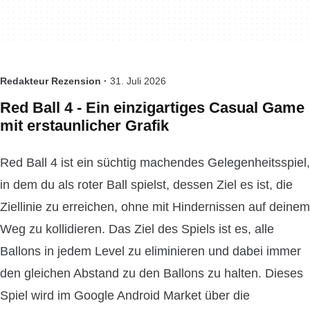
Redakteur Rezension ·
31. Juli 2026
Red Ball 4 - Ein einzigartiges Casual Game
mit erstaunlicher Grafik
Red Ball 4 ist ein süchtig machendes Gelegenheitsspiel,
in dem du als roter Ball spielst, dessen Ziel es ist, die
Ziellinie zu erreichen, ohne mit Hindernissen auf deinem
Weg zu kollidieren. Das Ziel des Spiels ist es, alle
Ballons in jedem Level zu eliminieren und dabei immer
den gleichen Abstand zu den Ballons zu halten. Dieses
Spiel wird im Google Android Market über die