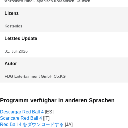
Französisch
Hindi
Japanisch
Koreanisch
Deutsch
Lizenz
Kostenlos
Letztes Update
31. Juli 2026
Autor
FDG Entertainment GmbH Co.KG
Programm verfügbar in anderen Sprachen
Descargar Red Ball 4
Scaricare Red Ball 4
Red Ball 4 をダウンロードする