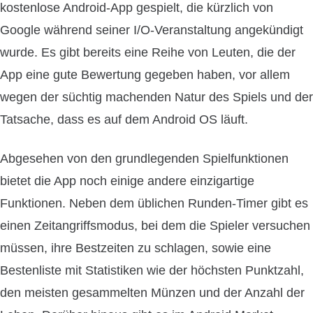
kostenlose Android-App gespielt, die kürzlich von
Google während seiner I/O-Veranstaltung angekündigt
wurde. Es gibt bereits eine Reihe von Leuten, die der
App eine gute Bewertung gegeben haben, vor allem
wegen der süchtig machenden Natur des Spiels und der
Tatsache, dass es auf dem Android OS läuft.
Abgesehen von den grundlegenden Spielfunktionen
bietet die App noch einige andere einzigartige
Funktionen. Neben dem üblichen Runden-Timer gibt es
einen Zeitangriffsmodus, bei dem die Spieler versuchen
müssen, ihre Bestzeiten zu schlagen, sowie eine
Bestenliste mit Statistiken wie der höchsten Punktzahl,
den meisten gesammelten Münzen und der Anzahl der