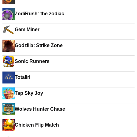
ZodiRush: the zodiac
Gem Miner
Godzilla: Strike Zone
Sonic Runners
Totaliri
Tap Sky Joy
Wolves Hunter Chase
Chicken Flip Match