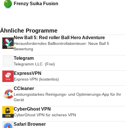
Frenzy Suika Fusion
Ähnliche Programme
New Ball 5: Red roller Ball Hero Adventure
Herausforderndes Ballkontrollabenteuer: Neue Ball 5
Bewertung
Telegram
Telegramm LLC. (Frei)
ExpressVPN
Express-VPN (kostenlos)
CCleaner
Leistungsstarkes Reinigungs- und Optimierungs-App für Ihr
Gerät
CyberGhost VPN
CyberGhost VPN für sicheres VPN
Safari Browser