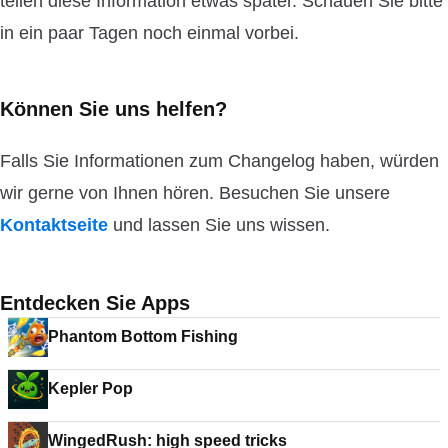
teilen diese Information etwas später. Schauen Sie bitte
in ein paar Tagen noch einmal vorbei.
Können Sie uns helfen?
Falls Sie Informationen zum Changelog haben, würden
wir gerne von Ihnen hören. Besuchen Sie unsere
Kontaktseite
und lassen Sie uns wissen.
Entdecken Sie Apps
Phantom Bottom Fishing
Kepler Pop
WingedRush: high speed tricks