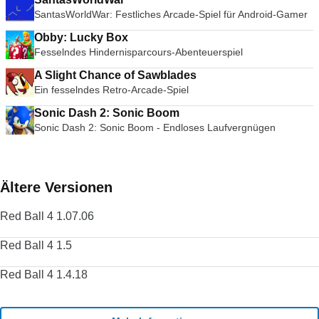
SantasWorldWar: Festliches Arcade-Spiel für Android-Gamer
Obby: Lucky Box
Fesselndes Hindernisparcours-Abenteuerspiel
A Slight Chance of Sawblades
Ein fesselndes Retro-Arcade-Spiel
Sonic Dash 2: Sonic Boom
Sonic Dash 2: Sonic Boom - Endloses Laufvergnügen
Ältere Versionen
Red Ball 4 1.07.06
Red Ball 4 1.5
Red Ball 4 1.4.18