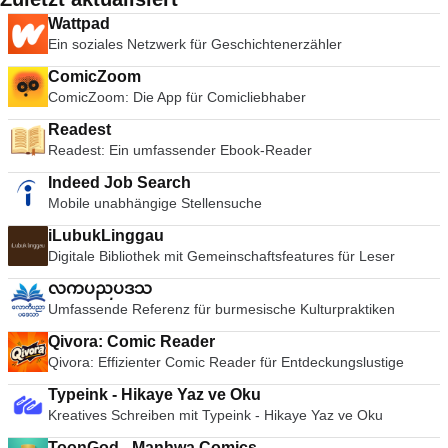
Wattpad
Ein soziales Netzwerk für Geschichtenerzähler
ComicZoom
ComicZoom: Die App für Comicliebhaber
Readest
Readest: Ein umfassender Ebook-Reader
Indeed Job Search
Mobile unabhängige Stellensuche
iLubukLinggau
Digitale Bibliothek mit Gemeinschaftsfeatures für Leser
လကပညပဒသ
Umfassende Referenz für burmesische Kulturpraktiken
Qivora: Comic Reader
Qivora: Effizienter Comic Reader für Entdeckungslustige
Typeink - Hikaye Yaz ve Oku
Kreatives Schreiben mit Typeink - Hikaye Yaz ve Oku
ToonGod - Manhwa Comics