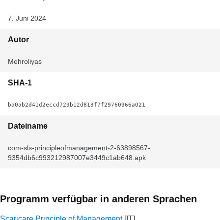
7. Juni 2024
Autor
Mehroliyas
SHA-1
ba0ab2d41d2eccd729b12d813f7f29760966a021
Dateiname
com-sls-principleofmanagement-2-63898567-
9354db6c993212987007e3449c1ab648.apk
Programm verfügbar in anderen Sprachen
Scaricare Principle of Management