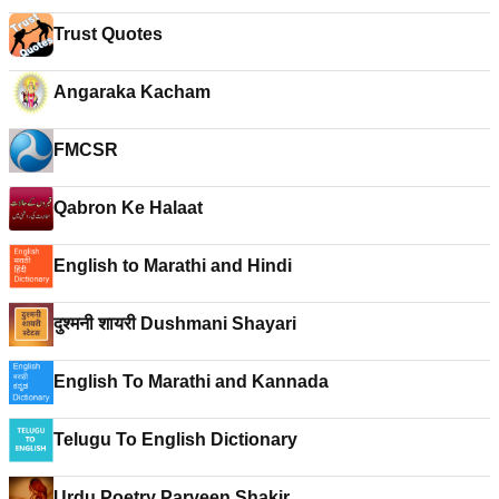
Trust Quotes
Angaraka Kacham
FMCSR
Qabron Ke Halaat
English to Marathi and Hindi
दुश्मनी शायरी Dushmani Shayari
English To Marathi and Kannada
Telugu To English Dictionary
Urdu Poetry Parveen Shakir