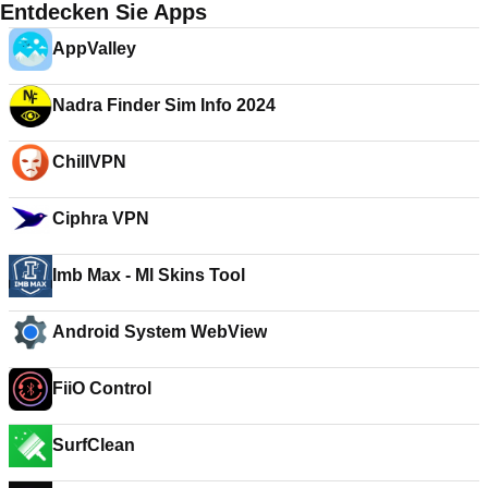
Entdecken Sie Apps
AppValley
Nadra Finder Sim Info 2024
ChillVPN
Ciphra VPN
Imb Max - Ml Skins Tool
Android System WebView
FiiO Control
SurfClean