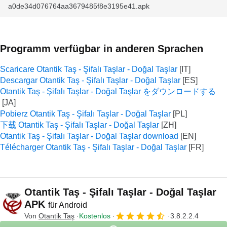
a0de34d076764aa3679485f8e3195e41.apk
Programm verfügbar in anderen Sprachen
Scaricare Otantik Taş - Şifalı Taşlar - Doğal Taşlar
Descargar Otantik Taş - Şifalı Taşlar - Doğal Taşlar
Otantik Taş - Şifalı Taşlar - Doğal Taşlar をダウンロードする
Pobierz Otantik Taş - Şifalı Taşlar - Doğal Taşlar
下载 Otantik Taş - Şifalı Taşlar - Doğal Taşlar
Otantik Taş - Şifalı Taşlar - Doğal Taşlar download
Télécharger Otantik Taş - Şifalı Taşlar - Doğal Taşlar
Otantik Taş - Şifalı Taşlar - Doğal Taşlar
APK
für Android
Von
Otantik Taş
Kostenlos
3.8.2.2.4