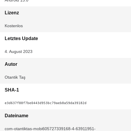
Android 13.0
Lizenz
Kostenlos
Letztes Update
4. August 2023
Autor
Otantik Taş
SHA-1
e3d637f88f7be0443d953bc79aeb8a59da39182d
Dateiname
com-otantiktas-mobi605727339168-4-63911951-