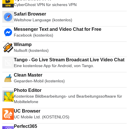
CyberGhost VPN für sicheres VPN
Safari Browser
Weltshow Language (kostenlos)
Messenger Text and Video Chat for Free
Facebook (kostenlos)
Winamp
Nullsoft (kostenlos)
Tango - Go Live Stream Broadcast Live Video Chat
Eine kostenlose App für Android, von Tango.
Clean Master
Geparden-Mobil (kostenlos)
Photo Editor
Kostenlose Bildbearbeitungs- und Bearbeitungssoftware für
Mobiltelefone
UC Browser
UC Mobile Ltd. (KOSTENLOS)
Perfect365