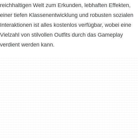
reichhaltigen Welt zum Erkunden, lebhaften Effekten,
einer tiefen Klassenentwicklung und robusten sozialen
Interaktionen ist alles kostenlos verfügbar, wobei eine
Vielzahl von stilvollen Outfits durch das Gameplay
verdient werden kann.