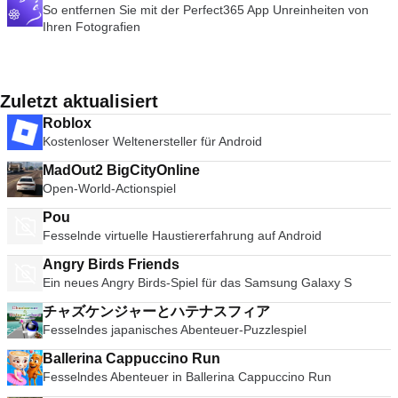
So entfernen Sie mit der Perfect365 App Unreinheiten von
Ihren Fotografien
Zuletzt aktualisiert
Roblox
Kostenloser Weltenersteller für Android
MadOut2 BigCityOnline
Open-World-Actionspiel
Pou
Fesselnde virtuelle Haustiererfahrung auf Android
Angry Birds Friends
Ein neues Angry Birds-Spiel für das Samsung Galaxy S
チャズケンジャーとハテナスフィア
Fesselndes japanisches Abenteuer-Puzzlespiel
Ballerina Cappuccino Run
Fesselndes Abenteuer in Ballerina Cappuccino Run