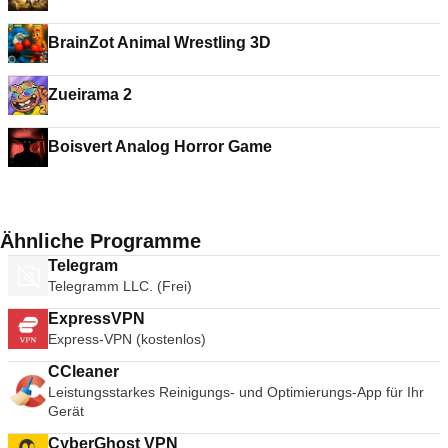
BrainZot Animal Wrestling 3D
Zueirama 2
Boisvert Analog Horror Game
Ähnliche Programme
Telegram
Telegramm LLC. (Frei)
ExpressVPN
Express-VPN (kostenlos)
CCleaner
Leistungsstarkes Reinigungs- und Optimierungs-App für Ihr
Gerät
CyberGhost VPN