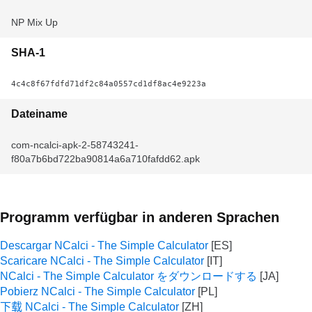
NP Mix Up
SHA-1
4c4c8f67fdfd71df2c84a0557cd1df8ac4e9223a
Dateiname
com-ncalci-apk-2-58743241-
f80a7b6bd722ba90814a6a710fafdd62.apk
Programm verfügbar in anderen Sprachen
Descargar NCalci - The Simple Calculator
Scaricare NCalci - The Simple Calculator
NCalci - The Simple Calculator をダウンロードする
Pobierz NCalci - The Simple Calculator
下载 NCalci - The Simple Calculator