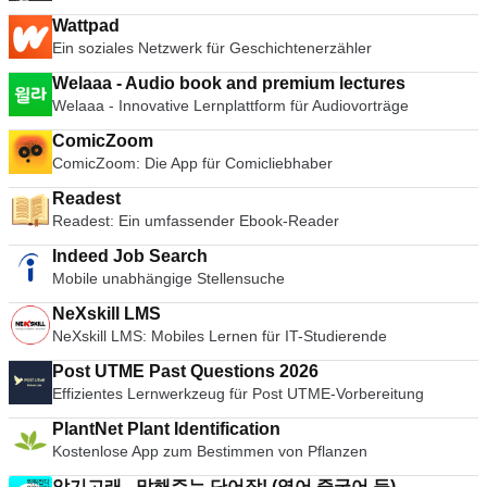
Wattpad
Ein soziales Netzwerk für Geschichtenerzähler
Welaaa - Audio book and premium lectures
Welaaa - Innovative Lernplattform für Audiovorträge
ComicZoom
ComicZoom: Die App für Comicliebhaber
Readest
Readest: Ein umfassender Ebook-Reader
Indeed Job Search
Mobile unabhängige Stellensuche
NeXskill LMS
NeXskill LMS: Mobiles Lernen für IT-Studierende
Post UTME Past Questions 2026
Effizientes Lernwerkzeug für Post UTME-Vorbereitung
PlantNet Plant Identification
Kostenlose App zum Bestimmen von Pflanzen
암기고래 - 말해주는 단어장! (영어,중국어 등)