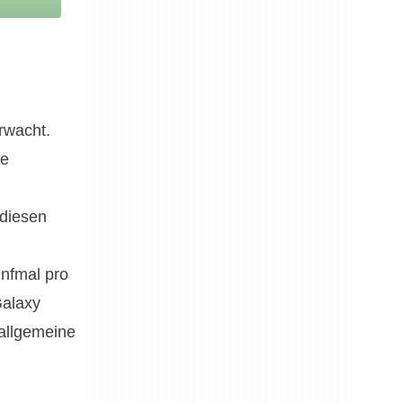
rwacht.
ie
 diesen
ünfmal pro
Galaxy
 allgemeine