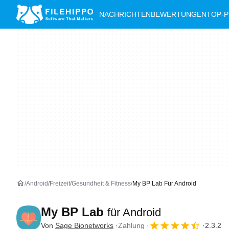
NACHRICHTEN
BEWERTUNGEN
TOP-
Android
Freizeit
Gesundheit & Fitness
My BP Lab Für Android
My BP Lab
für Android
Von
Sage Bionetworks
Zahlung
2.3.2