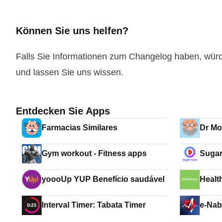
Können Sie uns helfen?
Falls Sie Informationen zum Changelog haben, wür
und lassen Sie uns wissen.
Entdecken Sie Apps
Farmacias Similares
Dr M
Gym workout - Fitness apps
Suga
yoooUp YUP Benefício saudável
Healt
Interval Timer: Tabata Timer
e-Nab