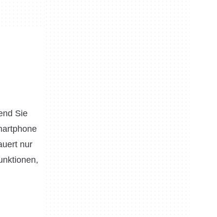
end Sie
Smartphone
auert nur
unktionen,