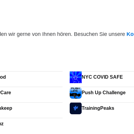
den wir gerne von Ihnen hören. Besuchen Sie unsere
Ko
ood
NYC COVID SAFE
rCare
Push Up Challenge
hkeep
TrainingPeaks
ız