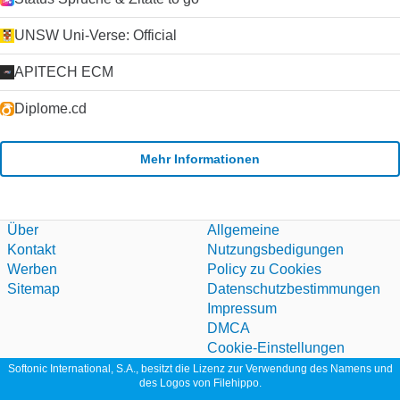
UNSW Uni-Verse: Official
APITECH ECM
Diplome.cd
Mehr Informationen
Über
Allgemeine
Kontakt
Nutzungsbedigungen
Werben
Policy zu Cookies
Sitemap
Datenschutzbestimmungen
Impressum
DMCA
Cookie-Einstellungen
Softonic International, S.A., besitzt die Lizenz zur Verwendung des Namens und
des Logos von Filehippo.