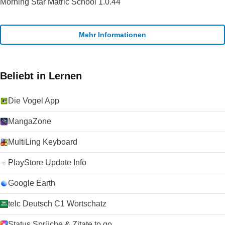
Morning Star Matric School 1.0.44
Mehr Informationen
Beliebt in Lernen
Die Vogel App
MangaZone
MultiLing Keyboard
PlayStore Update Info
Google Earth
telc Deutsch C1 Wortschatz
Status Sprüche & Zitate to go