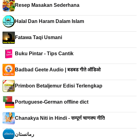
Resep Masakan Sederhana
Halal Dan Haram Dalam Islam
Fatawa Taqi Usmani
Buku Pintar - Tips Cantik
Badbad Geete Audio | बडबड गीते ऑडिओ
Primbon Betaljemur Edisi Terlengkap
Portuguese-German offline dict
Chanakya Niti in Hindi - सम्पूर्ण चाणक्य नीति
رمانستان