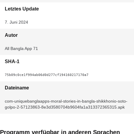
Letztes Update
7. Juni 2024
Autor
All Bangla App 71
SHA-1
75b09c0ce1f994ab06d0d277cf194160217170a7
Dateiname
com-uniquebanglaapps-moral-stories-in-bangla-shikkhonio-soto-
golpo-2-57123863-8e3d3580704b9604fa1a313372365315.apk
Programm verfügbar in anderen Sprachen