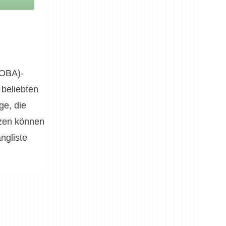
MOBA)-
 beliebten
ge, die
nzen können
ngliste