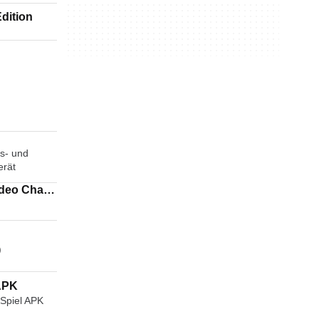
dition
s- und
erät
)
 APK
-Spiel APK