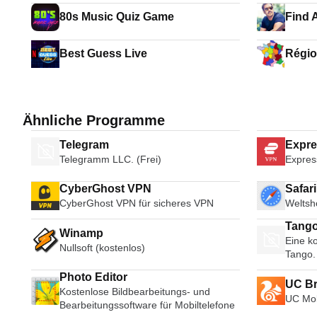
80s Music Quiz Game
Find 
Best Guess Live
Régio
Ähnliche Programme
Telegram
Expr
Telegramm LLC. (Frei)
Expres
CyberGhost VPN
Safar
CyberGhost VPN für sicheres VPN
Weltsh
Tango
Winamp
Eine ko
Broad
Nullsoft (kostenlos)
Tango.
Photo Editor
UC B
Kostenlose Bildbearbeitungs- und
UC Mob
Bearbeitungssoftware für Mobiltelefone