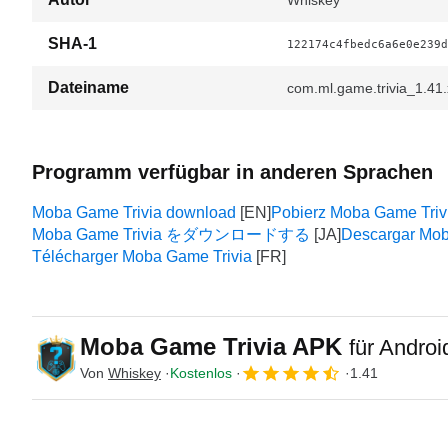
Whiskey
SHA-1
122174c4fbedc6a6e0e239d
Dateiname
com.ml.game.trivia_1.41
Programm verfügbar in anderen Sprachen
Moba Game Trivia download
Pobierz Moba Game Triv
Moba Game Trivia をダウンロードする
Descargar Mob
Télécharger Moba Game Trivia
Moba Game Trivia APK
für Androi
Von
Whiskey
Kostenlos
1.41