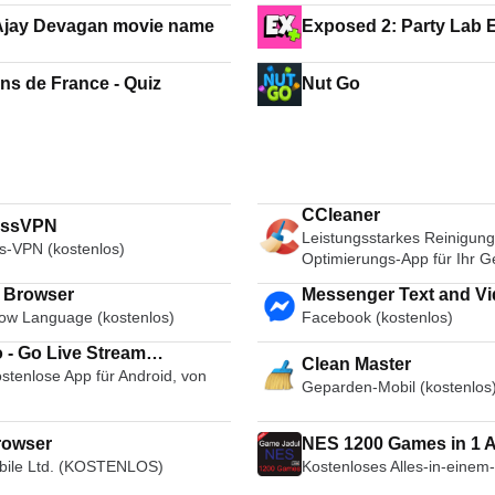
Ajay Devagan movie name
Exposed 2: Party Lab E
ns de France - Quiz
Nut Go
CCleaner
essVPN
Leistungsstarkes Reinigung
s-VPN (kostenlos)
Optimierungs-App für Ihr G
i Browser
Messenger Text and Video Chat
ow Language (kostenlos)
Facebook (kostenlos)
for Free
 - Go Live Stream
Clean Master
stenlose App für Android, von
cast Live Video Chat
Geparden-Mobil (kostenlos
rowser
NES 1200 Games in 1
ile Ltd. (KOSTENLOS)
Kostenloses Alles-in-einem