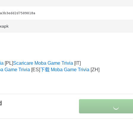
a3b3edd2d7509018a
.xapk
ia
Scaricare Moba Game Trivia
a Game Trivia
下载 Moba Game Trivia
d