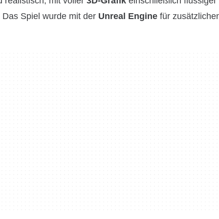
realistisch, mit voller
3D-Grafik
einschließlich flüssiger
. Das Spiel wurde mit der
Unreal Engine
für zusätzliche