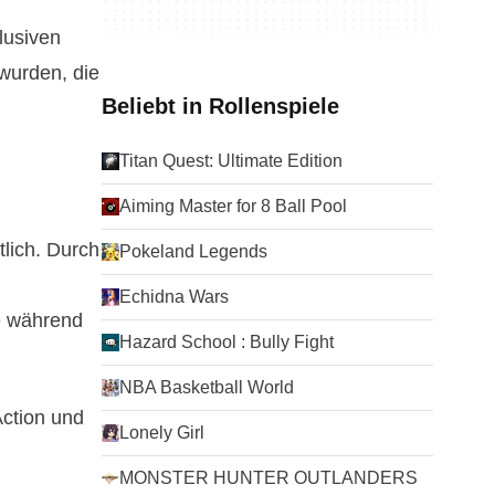
lusiven
 wurden, die
Beliebt in Rollenspiele
Titan Quest: Ultimate Edition
Aiming Master for 8 Ball Pool
tlich. Durch
Pokeland Legends
Echidna Wars
se während
Hazard School : Bully Fight
NBA Basketball World
Action und
Lonely Girl
MONSTER HUNTER OUTLANDERS