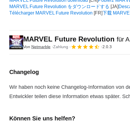
MARVEL Future Revolution download
Pobierz MARVE
MARVEL Future Revolution をダウンロードする
Desc
Télécharger MARVEL Future Revolution
下载 MARVEL F
MARVEL Future Revolution
für 
Von
Netmarble
Zahlung
2.0.3
Changelog
Wir haben noch keine Changelog-Information von d
Entwickler teilen diese Information etwas später. Sc
Können Sie uns helfen?