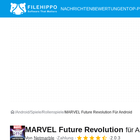
NACHRICHTEN
BEWERTUNGEN
TOP-
Android
Spiele
Rollenspiele
MARVEL Future Revolution Für Android
MARVEL Future Revolution
für 
Von
Netmarble
Zahlung
2.0.3