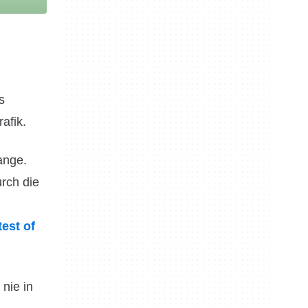
s
afik.
ange.
rch die
est of
 nie in