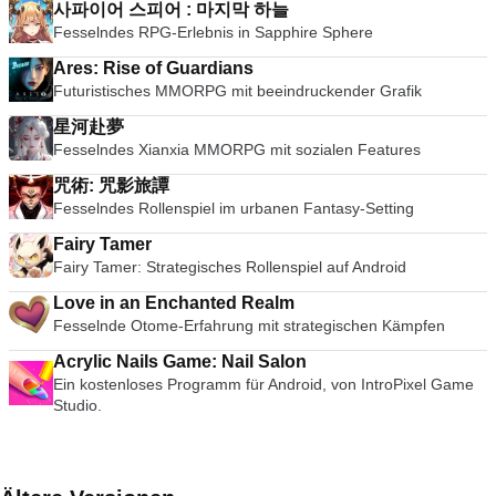
사파이어 스피어 : 마지막 하늘
Fesselndes RPG-Erlebnis in Sapphire Sphere
Ares: Rise of Guardians
Futuristisches MMORPG mit beeindruckender Grafik
星河赴夢
Fesselndes Xianxia MMORPG mit sozialen Features
咒術: 咒影旅譚
Fesselndes Rollenspiel im urbanen Fantasy-Setting
Fairy Tamer
Fairy Tamer: Strategisches Rollenspiel auf Android
Love in an Enchanted Realm
Fesselnde Otome-Erfahrung mit strategischen Kämpfen
Acrylic Nails Game: Nail Salon
Ein kostenloses Programm für Android, von IntroPixel Game
Studio.