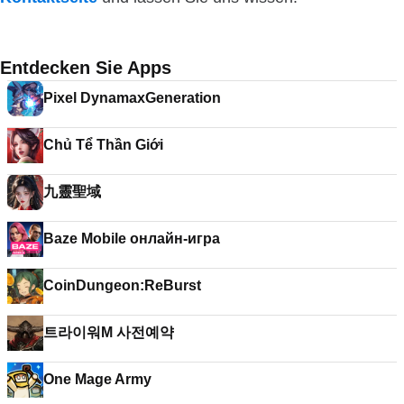
Entdecken Sie Apps
Pixel DynamaxGeneration
Chủ Tể Thần Giới
九靈聖域
Baze Mobile онлайн-игра
CoinDungeon:ReBurst
트라이워M 사전예약
One Mage Army