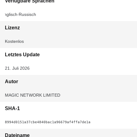
Verfügbare Sprachen
Englisch
Russisch
Lizenz
Kostenlos
Letztes Update
21. Juli 2026
Autor
MAGIC NETWORK LIMITED
SHA-1
8994d0151a37cbe4840bac1a96679af4ffa7de1a
Dateiname