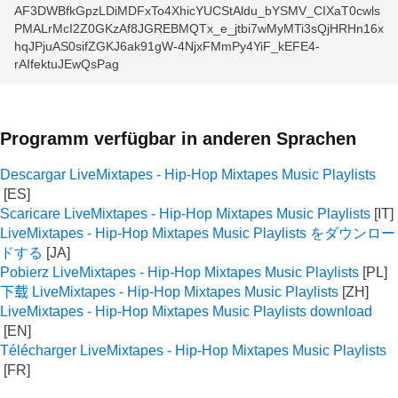
AF3DWBfkGpzLDiMDFxTo4XhicYUCStAldu_bYSMV_CIXaT0cwls
PMALrMcI2Z0GKzAf8JGREBMQTx_e_jtbi7wMyMTi3sQjHRHn16x
hqJPjuAS0sifZGKJ6ak91gW-4NjxFMmPy4YiF_kEFE4-
rAIfektuJEwQsPag
Programm verfügbar in anderen Sprachen
Descargar LiveMixtapes - Hip-Hop Mixtapes Music Playlists
Scaricare LiveMixtapes - Hip-Hop Mixtapes Music Playlists
LiveMixtapes - Hip-Hop Mixtapes Music Playlists をダウンロー
ドする
Pobierz LiveMixtapes - Hip-Hop Mixtapes Music Playlists
下载 LiveMixtapes - Hip-Hop Mixtapes Music Playlists
LiveMixtapes - Hip-Hop Mixtapes Music Playlists download
Télécharger LiveMixtapes - Hip-Hop Mixtapes Music Playlists