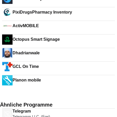
PixiDrugsPharmacy Inventory
ActivMOBILE
Octopus Smart Signage
Dhadrianwale
GCL On Time
Planon mobile
Ähnliche Programme
Telegram
Telegramm LLC. (Frei)