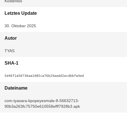
Kostenlos
Letztes Update
30. Oktober 2025
Autor
TYAS
SHA-1
5d46f1a56736aa2d85ca76b24aadd2acdbbfa4ed
Dateiname
com-tyasara-kpopeyesmale-8-56632713-
90b3a263fc75750e610558efff7928b3.apk