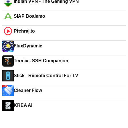
Indian VPN - The Gaming VPN
SIAP Boalemo
Přehraj.to
FluxDynamic
Termix - SSH Companion
Stick - Remote Control For TV
Cleaner Flow
KREA AI