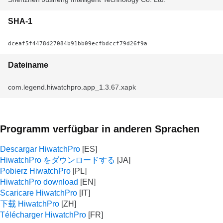
SHA-1
dceaf5f4478d27084b91bb09ecfbdccf79d26f9a
Dateiname
com.legend.hiwatchpro.app_1.3.67.xapk
Programm verfügbar in anderen Sprachen
Descargar HiwatchPro
HiwatchPro をダウンロードする
Pobierz HiwatchPro
HiwatchPro download
Scaricare HiwatchPro
下载 HiwatchPro
Télécharger HiwatchPro