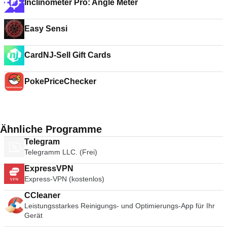
Inclinometer Pro: Angle Meter
Easy Sensi
CardNJ-Sell Gift Cards
PokePriceChecker
Ähnliche Programme
Telegram
Telegramm LLC. (Frei)
ExpressVPN
Express-VPN (kostenlos)
CCleaner
Leistungsstarkes Reinigungs- und Optimierungs-App für Ihr
Gerät