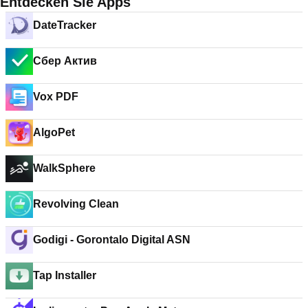
Entdecken Sie Apps
DateTracker
Cбeр Актив
Vox PDF
AlgoPet
WalkSphere
Revolving Clean
Godigi - Gorontalo Digital ASN
Tap Installer