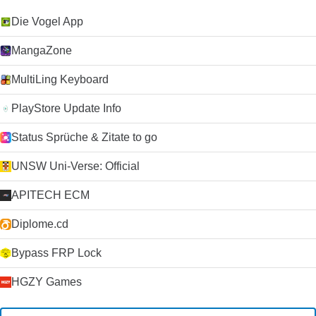
Die Vogel App
MangaZone
MultiLing Keyboard
PlayStore Update Info
Status Sprüche & Zitate to go
UNSW Uni-Verse: Official
APITECH ECM
Diplome.cd
Bypass FRP Lock
HGZY Games