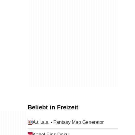
Beliebt in Freizeit
A.t.l.a.s. - Fantasy Map Generator
Kabel Eins Doku