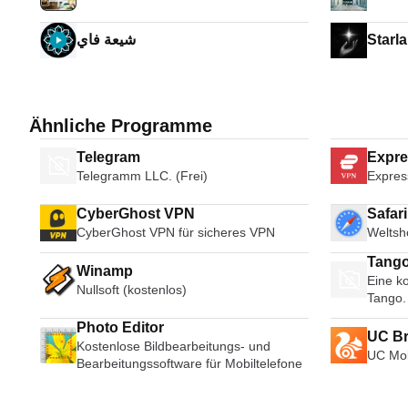
شيعة فاي
Starla
Ähnliche Programme
Telegram
Expr
Telegramm LLC. (Frei)
Expres
CyberGhost VPN
Safar
CyberGhost VPN für sicheres VPN
Weltsh
Tango
Winamp
Eine ko
Broad
Nullsoft (kostenlos)
Tango.
Photo Editor
UC B
Kostenlose Bildbearbeitungs- und
UC Mob
Bearbeitungssoftware für Mobiltelefone