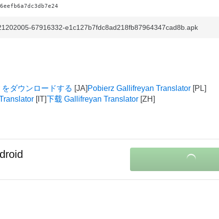
6eefb6a7dc3db7e24
n-21202005-67916332-e1c127b7fdc8ad218fb87964347cad8b.apk
slator をダウンロードする
Pobierz Gallifreyan Translator
Translator
下载 Gallifreyan Translator
droid