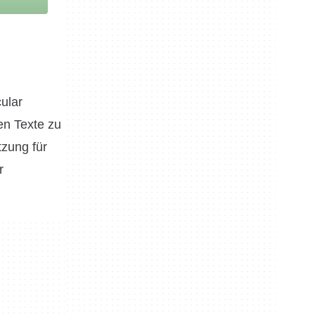
cular
en Texte zu
tzung für
r