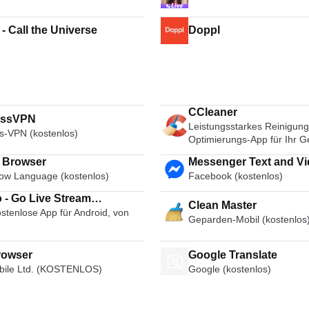
 - Call the Universe
Doppl
CCleaner
essVPN
Leistungsstarkes Reinigung
s-VPN (kostenlos)
Optimierungs-App für Ihr G
i Browser
Messenger Text and Video Chat
ow Language (kostenlos)
Facebook (kostenlos)
for Free
 - Go Live Stream
Clean Master
stenlose App für Android, von
cast Live Video Chat
Geparden-Mobil (kostenlos
rowser
Google Translate
ile Ltd. (KOSTENLOS)
Google (kostenlos)