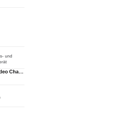
s- und
erät
)