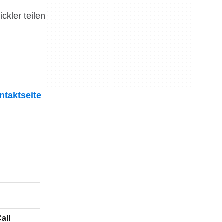
ckler teilen
ntaktseite
o - Video Chat Call