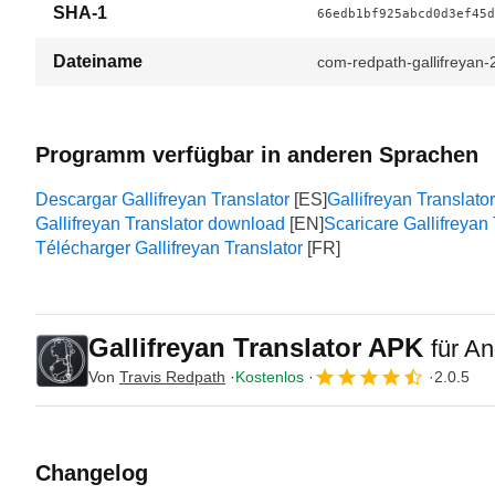
SHA-1
66edb1bf925abcd0d3ef45d
Dateiname
com-redpath-gallifreya
Programm verfügbar in anderen Sprachen
Descargar Gallifreyan Translator
Gallifreyan Tran
Gallifreyan Translator download
Scaricare Gallifreyan 
Télécharger Gallifreyan Translator
Gallifreyan Translator APK
für An
Von
Travis Redpath
Kostenlos
2.0.5
Changelog