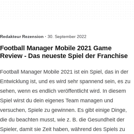
Redakteur Rezension ·
30. September 2022
Football Manager Mobile 2021 Game
Review - Das neueste Spiel der Franchise
Football Manager Mobile 2021 ist ein Spiel, das in der
Entwicklung ist, und es wird sehr spannend sein, es zu
sehen, wenn es endlich veröffentlicht wird. In diesem
Spiel wirst du dein eigenes Team managen und
versuchen, Spiele zu gewinnen. Es gibt einige Dinge,
die du beachten musst, wie z. B. die Gesundheit der
Spieler, damit sie Zeit haben, während des Spiels zu