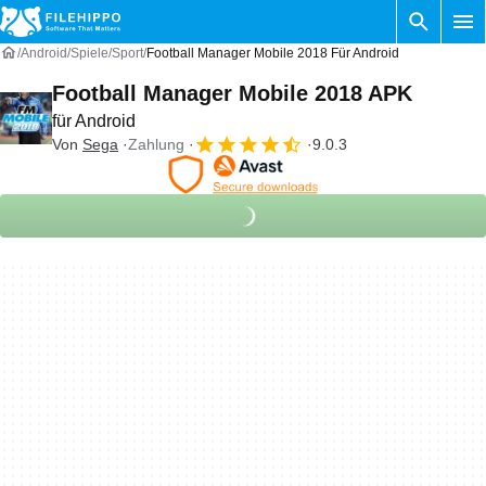
Android
Spiele
Sport
Football Manager Mobile 2018 Für Android
Football Manager Mobile 2018 APK
für Android
Von
Sega
Zahlung
9.0.3