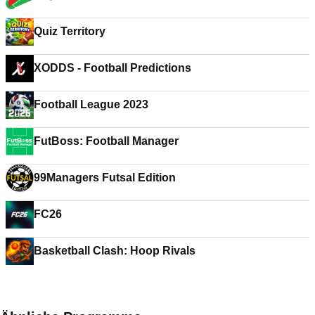
Quiz Territory
XODDS - Football Predictions
Football League 2023
FutBoss: Football Manager
99Managers Futsal Edition
FC26
Basketball Clash: Hoop Rivals