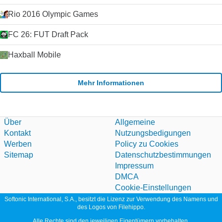
Rio 2016 Olympic Games
FC 26: FUT Draft Pack
Haxball Mobile
Mehr Informationen
Über
Allgemeine
Kontakt
Nutzungsbedigungen
Werben
Policy zu Cookies
Sitemap
Datenschutzbestimmungen
Impressum
DMCA
Cookie-Einstellungen
Softonic International, S.A., besitzt die Lizenz zur Verwendung des Namens und
des Logos von Filehippo.
Alle Rechte sind den jeweiligen Eigentümern vorbehalten.