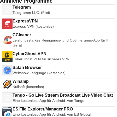
Ähnliche Programme
Telegram
Telegramm LLC. (Frei)
ExpressVPN
Express-VPN (kostenlos)
CCleaner
Leistungsstarkes Reinigungs- und Optimierungs-App für Ihr
Gerät
CyberGhost VPN
CyberGhost VPN für sicheres VPN
Safari Browser
Weltshow Language (kostenlos)
Winamp
Nullsoft (kostenlos)
Tango - Go Live Stream Broadcast Live Video Chat
Eine kostenlose App für Android, von Tango.
ES File Explorer/Manager PRO
Eine kostenlose App für Android, von ES Global.