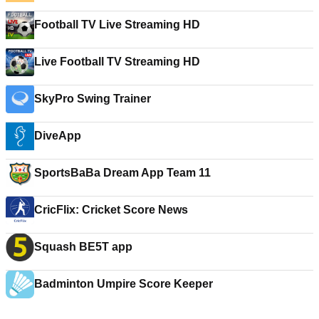
Football TV Live Streaming HD
Live Football TV Streaming HD
SkyPro Swing Trainer
DiveApp
SportsBaBa Dream App Team 11
CricFlix: Cricket Score News
Squash BE5T app
Badminton Umpire Score Keeper