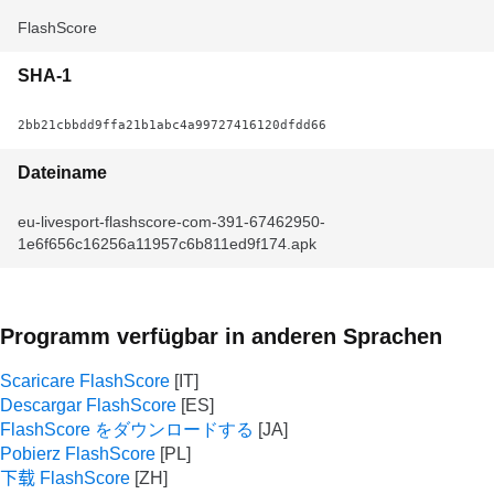
FlashScore
SHA-1
2bb21cbbdd9ffa21b1abc4a99727416120dfdd66
Dateiname
eu-livesport-flashscore-com-391-67462950-
1e6f656c16256a11957c6b811ed9f174.apk
Programm verfügbar in anderen Sprachen
Scaricare FlashScore
Descargar FlashScore
FlashScore をダウンロードする
Pobierz FlashScore
下载 FlashScore