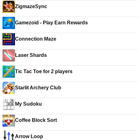
ZigmazeSync
Gamezoid - Play Earn Rewards
Connection Maze
Laser Shards
Tic Tac Toe for 2 players
Starlit Archery Club
My Sudoku
Coffee Block Sort
Arrow Loop