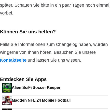
später. Schauen Sie bitte in ein paar Tagen noch einmal
vorbei.
Können Sie uns helfen?
Falls Sie Informationen zum Changelog haben, würden
wir gerne von Ihnen hören. Besuchen Sie unsere
Kontaktseite
und lassen Sie uns wissen.
Entdecken Sie Apps
Alien SciFi Soccer Keeper
Madden NFL 24 Mobile Football