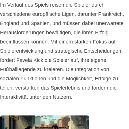
Im Verlauf des Spiels reisen die Spieler durch
verschiedene europäische Ligen, darunter Frankreich,
England und Spanien, und müssen dabei unerwartete
Herausforderungen bewältigen, die ihren Erfolg
beeinflussen können. Mit einem starken Fokus auf
Spielerentwicklung und strategische Entscheidungen
fordert Favela Kick die Spieler auf, ihre eigene
Fußballlegende zu kreieren. Die Integration von
sozialen Funktionen und die Möglichkeit, Erfolge zu
teilen, verstärken das Spielerlebnis und fördern die
Interaktivität unter den Nutzern.