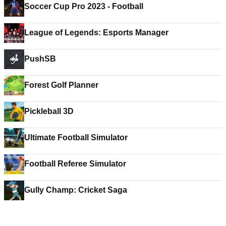
Soccer Cup Pro 2023 - Football
League of Legends: Esports Manager
PushSB
Forest Golf Planner
Pickleball 3D
Ultimate Football Simulator
Football Referee Simulator
Gully Champ: Cricket Saga