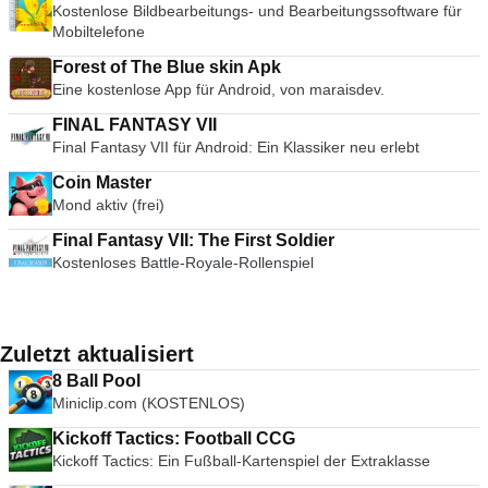
Kostenlose Bildbearbeitungs- und Bearbeitungssoftware für
Mobiltelefone
Forest of The Blue skin Apk
Eine kostenlose App für Android, von maraisdev.
FINAL FANTASY VII
Final Fantasy VII für Android: Ein Klassiker neu erlebt
Coin Master
Mond aktiv (frei)
Final Fantasy VII: The First Soldier
Kostenloses Battle-Royale-Rollenspiel
Zuletzt aktualisiert
8 Ball Pool
Miniclip.com (KOSTENLOS)
Kickoff Tactics: Football CCG
Kickoff Tactics: Ein Fußball-Kartenspiel der Extraklasse