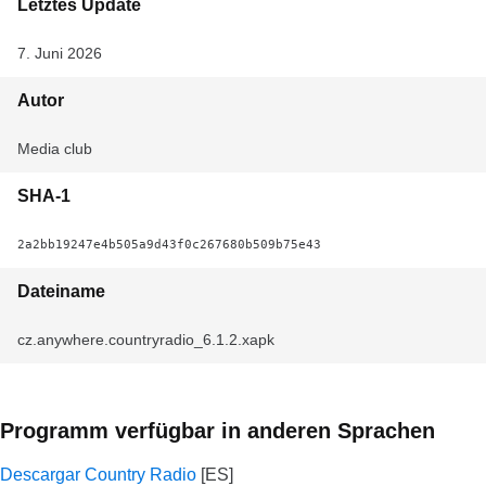
Letztes Update
7. Juni 2026
Autor
Media club
SHA-1
2a2bb19247e4b505a9d43f0c267680b509b75e43
Dateiname
cz.anywhere.countryradio_6.1.2.xapk
Programm verfügbar in anderen Sprachen
Descargar Country Radio