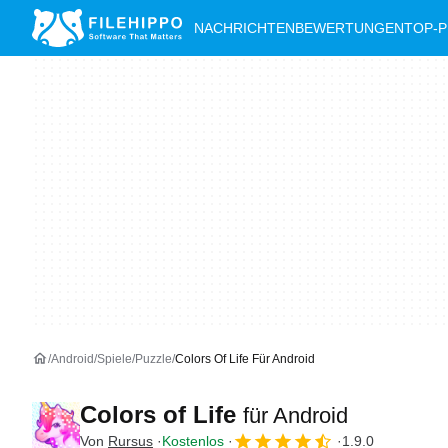
NACHRICHTEN
BEWERTUNGEN
TOP-
Android
Spiele
Puzzle
Colors Of Life Für Android
Colors of Life
für Android
Von
Rursus
Kostenlos
1.9.0