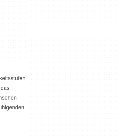
keitsstufen
 das
ansehen
eruhigenden