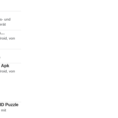
s- und
erät
m
roid, von
Chat
)
n Apk
roid, von
HD Puzzle
 mit