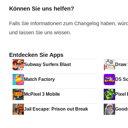
Können Sie uns helfen?
Falls Sie Informationen zum Changelog haben, wür
und lassen Sie uns wissen.
Entdecken Sie Apps
Subway Surfers Blast
Draw 
Match Factory
DS So
McPixel 3 Mobile
Pixel
Jail Escape: Prison out Break
Good