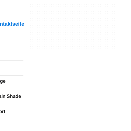
ntaktseite
rge
ain Shade
ort