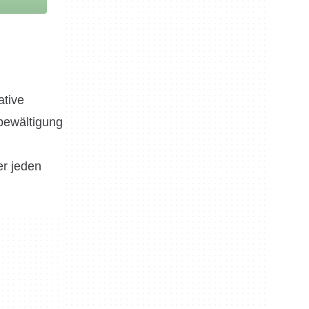
ative
bewältigung
er jeden