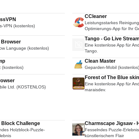
CCleaner
essVPN
Leistungsstarkes Reinigung
s-VPN (kostenlos)
Optimierungs-App für Ihr G
Tango - Go Live Strea
i Browser
Eine kostenlose App für And
Broadcast Live Video 
ow Language (kostenlos)
Tango.
mp
Clean Master
t (kostenlos)
Geparden-Mobil (kostenlos
Forest of The Blue ski
rowser
Eine kostenlose App für And
ile Ltd. (KOSTENLOS)
maraisdev.
Block Challenge
Charmscape Jigsaw - 
ndes Holzblock-Puzzle-
Fesselndes Puzzle-Erlebnis
lebnis
künstlerischem Flair