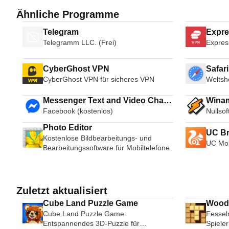
Ähnliche Programme
Telegram
Expr
Telegramm LLC. (Frei)
Expres
CyberGhost VPN
Safar
CyberGhost VPN für sicheres VPN
Weltsh
Messenger Text and Video Chat
Wina
Facebook (kostenlos)
Nullsof
for Free
Photo Editor
UC B
Kostenlose Bildbearbeitungs- und
UC Mob
Bearbeitungssoftware für Mobiltelefone
Zuletzt aktualisiert
Cube Land Puzzle Game
Wood 
Cube Land Puzzle Game:
Fessel
Entspannendes 3D-Puzzle für
Spieler