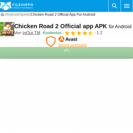
Android
Spiele
Chicken Road 2 Official App Für Android
Chicken Road 2 Official app APK
für Android
Von
InOut.TM
Kostenlos
1.2