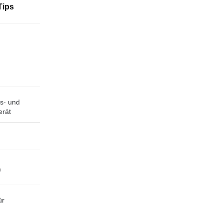
Tips
s- und
erät
)
ür