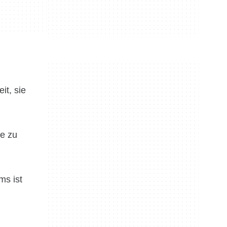
it, sie
te zu
ms ist