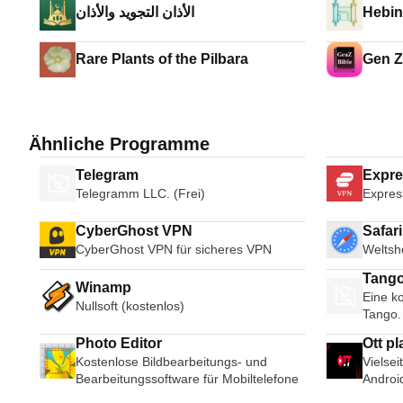
الأذان التجويد والأذان
Hebin
Rare Plants of the Pilbara
Gen Z
Ähnliche Programme
Telegram
Expr
Telegramm LLC. (Frei)
Expres
CyberGhost VPN
Safar
CyberGhost VPN für sicheres VPN
Weltsh
Tango
Winamp
Eine ko
Broad
Nullsoft (kostenlos)
Tango.
Photo Editor
Kostenlose Bildbearbeitungs- und
Vielsei
Bearbeitungssoftware für Mobiltelefone
Androi