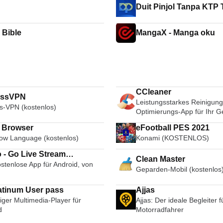
Duit Pinjol Tanpa KTP 
 Bible
MangaX - Manga oku
CCleaner
essVPN
Leistungsstarkes Reinigung
s-VPN (kostenlos)
Optimierungs-App für Ihr G
i Browser
eFootball PES 2021
ow Language (kostenlos)
Konami (KOSTENLOS)
 - Go Live Stream
Clean Master
stenlose App für Android, von
cast Live Video Chat
Geparden-Mobil (kostenlos
Ott platinum User pass
Ajjas
tiger Multimedia-Player für
Ajjas: Der ideale Begleiter f
d
Motorradfahrer