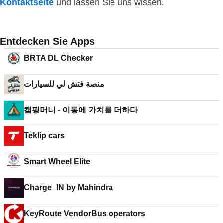
Kontaktseite
und lassen Sie uns wissen.
Entdecken Sie Apps
BRTA DL Checker
منصة فتش لي للسيارات
캠핑머니 - 이동에 가치를 더하다
Teklip cars
Smart Wheel Elite
Charge_IN by Mahindra
KeyRoute VendorBus operators