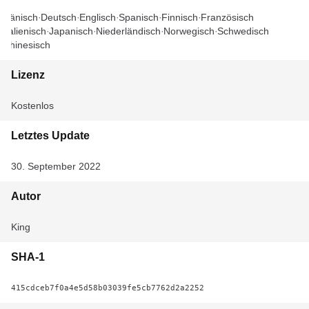
Dänisch
Deutsch
Englisch
Spanisch
Finnisch
Französisch
Italienisch
Japanisch
Niederländisch
Norwegisch
Schwedisch
Chinesisch
Lizenz
Kostenlos
Letztes Update
30. September 2022
Autor
King
SHA-1
415cdceb7f0a4e5d58b03039fe5cb7762d2a2252