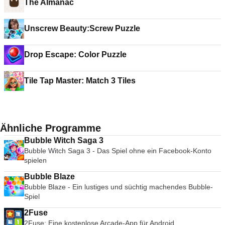
The Almanac
Unscrew Beauty:Screw Puzzle
Drop Escape: Color Puzzle
Tile Tap Master: Match 3 Tiles
Ähnliche Programme
Bubble Witch Saga 3
Bubble Witch Saga 3 - Das Spiel ohne ein Facebook-Konto
spielen
Bubble Blaze
Bubble Blaze - Ein lustiges und süchtig machendes Bubble-
Spiel
2Fuse
2Fuse: Eine kostenlose Arcade-App für Android