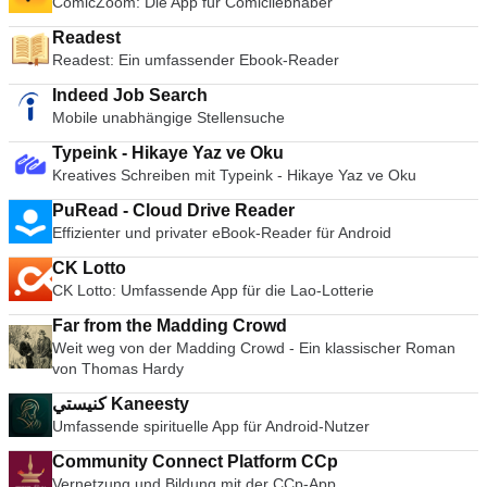
ComicZoom: Die App für Comicliebhaber
Readest
Readest: Ein umfassender Ebook-Reader
Indeed Job Search
Mobile unabhängige Stellensuche
Typeink - Hikaye Yaz ve Oku
Kreatives Schreiben mit Typeink - Hikaye Yaz ve Oku
PuRead - Cloud Drive Reader
Effizienter und privater eBook-Reader für Android
CK Lotto
CK Lotto: Umfassende App für die Lao-Lotterie
Far from the Madding Crowd
Weit weg von der Madding Crowd - Ein klassischer Roman
von Thomas Hardy
كنيستي Kaneesty
Umfassende spirituelle App für Android-Nutzer
Community Connect Platform CCp
Vernetzung und Bildung mit der CCp-App