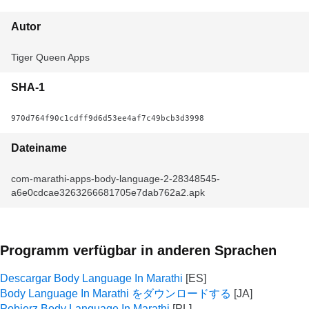
Autor
Tiger Queen Apps
SHA-1
970d764f90c1cdff9d6d53ee4af7c49bcb3d3998
Dateiname
com-marathi-apps-body-language-2-28348545-
a6e0cdcae3263266681705e7dab762a2.apk
Programm verfügbar in anderen Sprachen
Descargar Body Language In Marathi
Body Language In Marathi をダウンロードする
Pobierz Body Language In Marathi