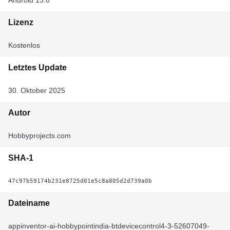
Android 13.0
Lizenz
Kostenlos
Letztes Update
30. Oktober 2025
Autor
Hobbyprojects.com
SHA-1
47c97b59174b231e8725d01e5c8a805d2d739a0b
Dateiname
appinventor-ai-hobbypointindia-btdevicecontrol4-3-52607049-